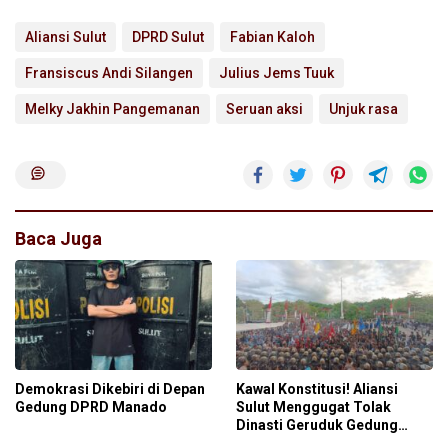
Aliansi Sulut
DPRD Sulut
Fabian Kaloh
Fransiscus Andi Silangen
Julius Jems Tuuk
Melky Jakhin Pangemanan
Seruan aksi
Unjuk rasa
Baca Juga
Demokrasi Dikebiri di Depan
Kawal Konstitusi! Aliansi
Gedung DPRD Manado
Sulut Menggugat Tolak
Dinasti Geruduk Gedung
DPRD Provinsi Sulut