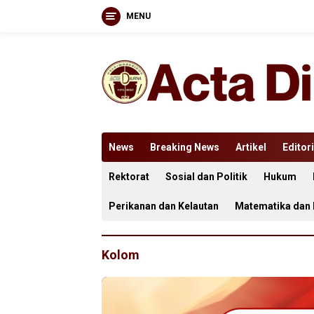
MENU
Langsung
ke
konten
News
Breaking News
Artikel
Editori
Rektorat
Sosial dan Politik
Hukum
Perikanan dan Kelautan
Matematika dan
Kolom