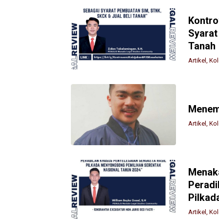
Kontro
Syarat
Tanah
Artikel
,
Ko
Menemb
Artikel
,
Ko
Menaka
Peradi
Pilkad
Artikel
,
Ko