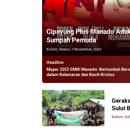
Cipayung Plus Manado Adak
Sumpah Pemuda
Kolom
,
News
|
1 November, 2023
Headline
Maper 2023 GMKI Manado: Bertumbuh Ber
dalam Kebenaran dan Kasih Kristus
Geraka
Sulut B
Kolom
,
Sul