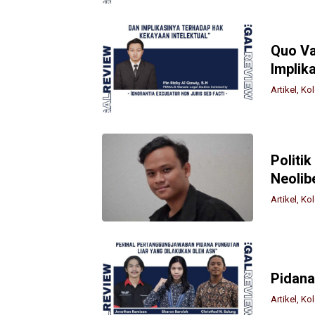
Quo Va
Implik
Artikel
,
Ko
Politi
Neolib
Artikel
,
Ko
Pidana
Artikel
,
Ko