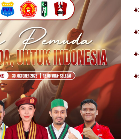
#
#
#
#