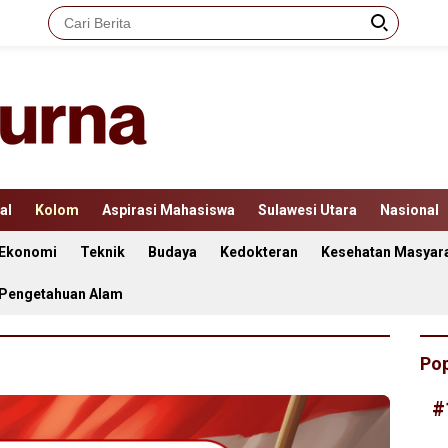
al
Kolom
Aspirasi Mahasiswa
Sulawesi Utara
Nasional
Ekonomi
Teknik
Budaya
Kedokteran
Kesehatan Masyar
 Pengetahuan Alam
Pop
#