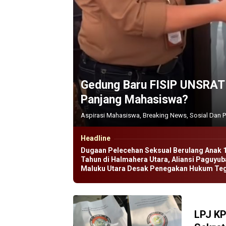
Gedung Baru FISIP UNSRAT D
Panjang Mahasiswa?
Aspirasi Mahasiswa
,
Breaking News
,
Sosial Dan P
Headline
Dugaan Pelecehan Seksual Berulang Anak 
Tahun di Halmahera Utara, Aliansi Paguyub
Maluku Utara Desak Penegakan Hukum Te
LPJ KP