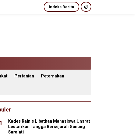
Indeks Berita
akat
Pertanian
Peternakan
uler
Kades Rainis Libatkan Mahasiswa Unsrat
1
Lestarikan Tangga Bersejarah Gunung
Sara’ati