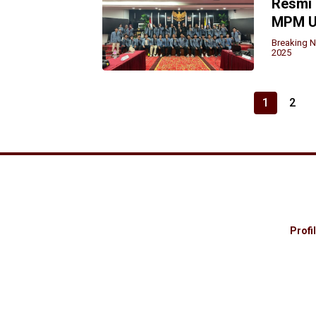
Resmi 
MPM U
Breaking 
2025
Paginasi
1
2
pos
Profil