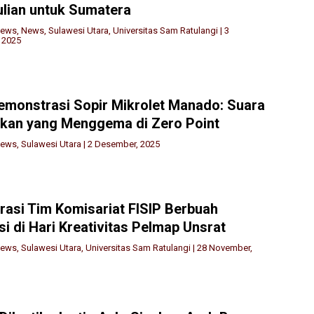
lian untuk Sumatera
News
,
News
,
Sulawesi Utara
,
Universitas Sam Ratulangi
|
3
 2025
emonstrasi Sopir Mikrolet Manado: Suara
kan yang Menggema di Zero Point
News
,
Sulawesi Utara
|
2 Desember, 2025
rasi Tim Komisariat FISIP Berbuah
si di Hari Kreativitas Pelmap Unsrat
News
,
Sulawesi Utara
,
Universitas Sam Ratulangi
|
28 November,