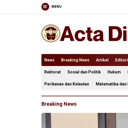
MENU
Langsung
ke
konten
News
Breaking News
Artikel
Editori
Rektorat
Sosial dan Politik
Hukum
Perikanan dan Kelautan
Matematika dan
Breaking News