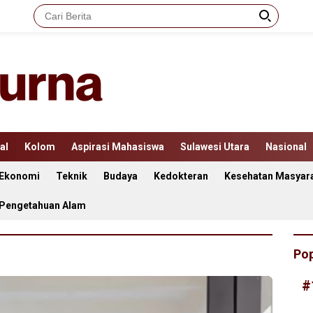
al
Kolom
Aspirasi Mahasiswa
Sulawesi Utara
Nasional
Ekonomi
Teknik
Budaya
Kedokteran
Kesehatan Masyar
 Pengetahuan Alam
Pop
#