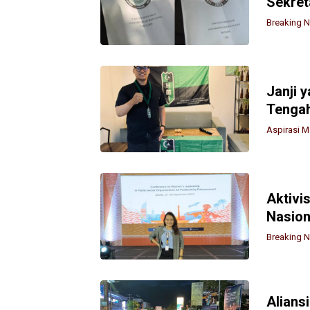
Sekret
Breaking 
Janji 
Tengah
Aspirasi 
Aktivi
Nasion
Breaking 
Alians