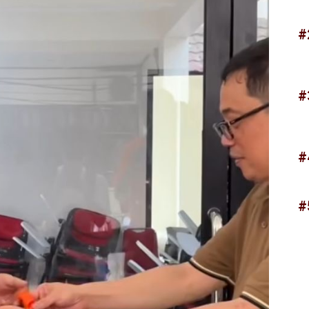
#
#
#
#