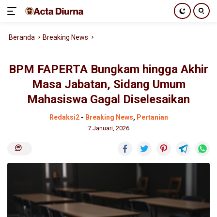
Langsung
Beranda
Breaking News
ke
konten
BPM FAPERTA Bungkam hingga Akhir
Masa Jabatan, Sidang Umum
Mahasiswa Gagal Diselesaikan
Redaksi2
-
Breaking News
,
Pertanian
7 Januari, 2026