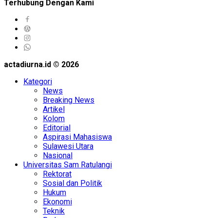
Terhubung Dengan Kami
actadiurna.id © 2026
Kategori
News
Breaking News
Artikel
Kolom
Editorial
Aspirasi Mahasiswa
Sulawesi Utara
Nasional
Universitas Sam Ratulangi
Rektorat
Sosial dan Politik
Hukum
Ekonomi
Teknik