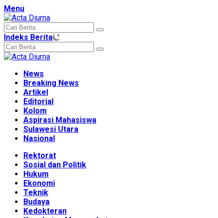
Langsung
Menu
ke
konten
Indeks Berita
News
Breaking News
Artikel
Editorial
Kolom
Aspirasi Mahasiswa
Sulawesi Utara
Nasional
Rektorat
Sosial dan Politik
Hukum
Ekonomi
Teknik
Budaya
Kedokteran