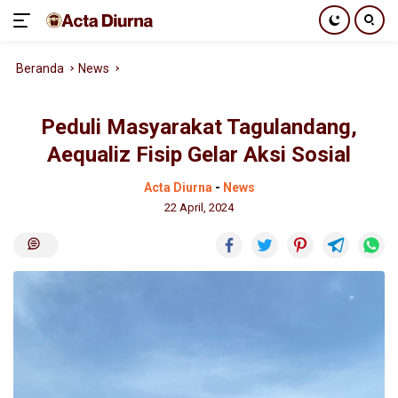
Langsung
Beranda
News
ke
konten
Peduli Masyarakat Tagulandang,
Aequaliz Fisip Gelar Aksi Sosial
Acta Diurna
-
News
22 April, 2024