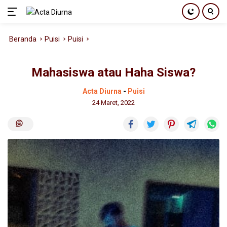
Langsung
Beranda
Puisi
Puisi
ke
konten
Mahasiswa atau Haha Siswa?
Acta Diurna
-
Puisi
24 Maret, 2022