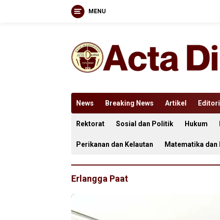
MENU
Langsung
ke
konten
News
Breaking News
Artikel
Editori
Rektorat
Sosial dan Politik
Hukum
Perikanan dan Kelautan
Matematika dan
Erlangga Paat