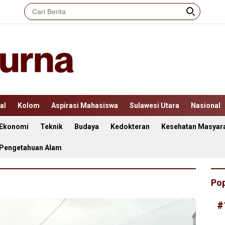
al
Kolom
Aspirasi Mahasiswa
Sulawesi Utara
Nasional
Ekonomi
Teknik
Budaya
Kedokteran
Kesehatan Masyar
 Pengetahuan Alam
Pop
#