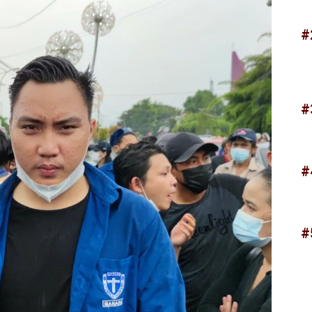
#
#
#
#