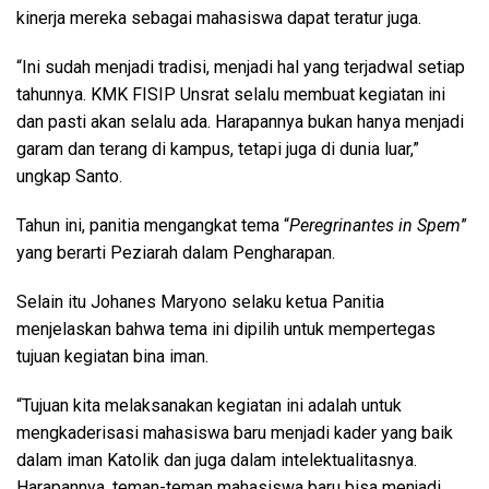
kinerja mereka sebagai mahasiswa dapat teratur juga.
“Ini sudah menjadi tradisi, menjadi hal yang terjadwal setiap
tahunnya. KMK FISIP Unsrat selalu membuat kegiatan ini
dan pasti akan selalu ada. Harapannya bukan hanya menjadi
garam dan terang di kampus, tetapi juga di dunia luar,”
ungkap Santo.
Tahun ini, panitia mengangkat tema “
Peregrinantes in Spem
”
yang berarti Peziarah dalam Pengharapan.
Selain itu Johanes Maryono selaku ketua Panitia
menjelaskan bahwa tema ini dipilih untuk mempertegas
tujuan kegiatan bina iman.
“Tujuan kita melaksanakan kegiatan ini adalah untuk
mengkaderisasi mahasiswa baru menjadi kader yang baik
dalam iman Katolik dan juga dalam intelektualitasnya.
Harapannya, teman-teman mahasiswa baru bisa menjadi