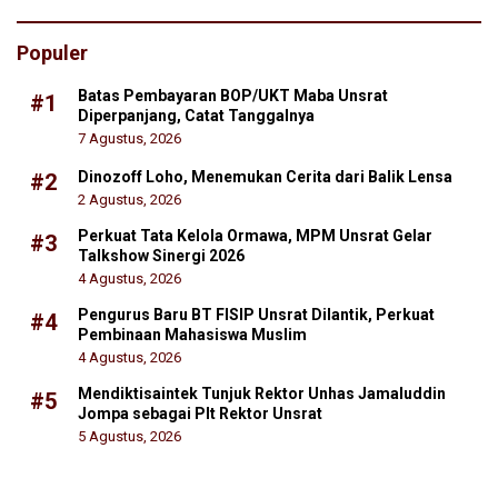
Populer
Batas Pembayaran BOP/UKT Maba Unsrat
#1
Diperpanjang, Catat Tanggalnya
7 Agustus, 2026
Dinozoff Loho, Menemukan Cerita dari Balik Lensa
#2
2 Agustus, 2026
Perkuat Tata Kelola Ormawa, MPM Unsrat Gelar
#3
Talkshow Sinergi 2026
4 Agustus, 2026
Pengurus Baru BT FISIP Unsrat Dilantik, Perkuat
#4
Pembinaan Mahasiswa Muslim
4 Agustus, 2026
Mendiktisaintek Tunjuk Rektor Unhas Jamaluddin
#5
Jompa sebagai Plt Rektor Unsrat
5 Agustus, 2026