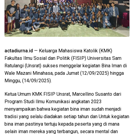
actadiurna.id
— Keluarga Mahasiswa Katolik (KMK)
Fakultas Ilmu Sosial dan Politik (FISIP) Universitas Sam
Ratulangi (Unsrat) sukses menggelar kegiatan Bina Iman di
Wale Mazani Minahasa, pada Jumat (12/09/2025) hingga
Minggu, (14/09/2025).
Ketua Umum KMK FISIP Unsrat, Marcellino Susanto dari
Program Studi Ilmu Komunikasi angkatan 2023
menyampaikan bahwa kegiatan bina iman sudah menjadi
tradisi yang selalu diadakan setiap tahun dan Untuk kegiatan
bina iman pastinya tertuju kepada peserta yang di mana
selain iman mereka yang terbangun, secara mental dan