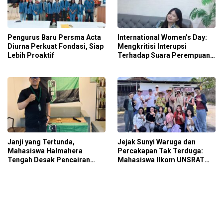
Pengurus Baru Persma Acta
International Women’s Day:
Diurna Perkuat Fondasi, Siap
Mengkritisi Interupsi
Lebih Proaktif
Terhadap Suara Perempuan
Dalam Ruang Parlemen
Janji yang Tertunda,
Jejak Sunyi Waruga dan
Mahasiswa Halmahera
Percakapan Tak Terduga:
Tengah Desak Pencairan
Mahasiswa Ilkom UNSRAT
Bantuan Studi
Belajar Budaya Bersama
Turis Belanda