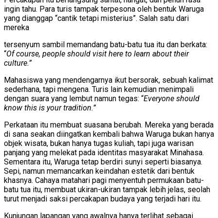
ingin tahu. Para turis tampak terpesona oleh bentuk Waruga
yang dianggap “cantik tetapi misterius”. Salah satu dari
mereka
tersenyum sambil memandang batu-batu tua itu dan berkata:
“
Of course, people should visit here to learn about their
culture.”
Mahasiswa yang mendengarnya ikut bersorak, sebuah kalimat
sederhana, tapi mengena. Turis lain kemudian menimpali
dengan suara yang lembut namun tegas: “
Everyone should
know this is your tradition.”
Perkataan itu membuat suasana berubah. Mereka yang berada
di sana seakan diingatkan kembali bahwa Waruga bukan hanya
objek wisata, bukan hanya tugas kuliah, tapi juga warisan
panjang yang melekat pada identitas masyarakat Minahasa.
Sementara itu, Waruga tetap berdiri sunyi seperti biasanya.
Sepi, namun memancarkan keindahan estetik dari bentuk
khasnya. Cahaya matahari pagi menyentuh permukaan batu-
batu tua itu, membuat ukiran-ukiran tampak lebih jelas, seolah
turut menjadi saksi percakapan budaya yang terjadi hari itu.
Kunjungan lapangan yang awalnya hanya terlihat sebagai