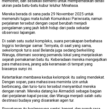
memotret, dan sesekali berhenti untuk memperhatikan detail
ukiran pada batu-batu kubur leluhur Minahasa.
Mereka berada di sana pada 29 November 2025 untuk
memenuhi tugas mata kuliah Komunikasi Pariwisata, namun
perjalanan tersebut dengan cepat berubah menjadi
pengalaman yang jauh lebih hidup dari pada sekadar
observasi lapangan.
Di salah satu sudut kompleks, suara percakapan berbahasa
Inggris terdengar samar. Ternyata, di saat yang sama,
sekelompok turis asal Belanda juga sedang berkeliling
Waruga, ditemani seorang pemandu lokal yang menjelaskan
sejarah pemakaman batu itu. Keberadaan mereka mengejutkan
para mahasiswa, jarang ada keramaian di tempat yang
biasanya sunyi ini.
Ketertarikan membawa kedua kelompok itu saling mendekat.
Dengan sopan, para mahasiswa meminta izin untuk
berbincang, dan turis-turis tersebut menyambut mereka
dengan ramah. Mereka datang ke Airmadidi sebagai bagian
dari perjalanan kapal pesiar, dan Waruga menjadi salah satu
destinasi budaya yang disarankan agen tur.
Percakapan itu berlangsung santai, hangat, dan penuh rasa