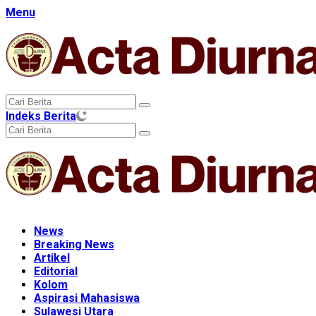
Langsung
Menu
ke
konten
Indeks Berita
News
Breaking News
Artikel
Editorial
Kolom
Aspirasi Mahasiswa
Sulawesi Utara