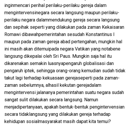
ingin
mencari
perihal
perilaku-perilaku
gereja
dalam
mengintervensi
negara
secara
langsung
maupun
perilaku-
perilaku
negara
dalam
mendukung
gereja
secara
langsung
dan
sepihak
seperti
yang
dilakukan
pada zaman
Kekaisaran
Romawi
dibawah
pemerintahan
sesudah
Konstantinus
I
maupun
pada zaman
gereja
abad
pertengahan
,
mungkin
hal
ini
masih
akan
ditemui
pada negara
Vatikan
yang
notabene
langsung
dikepalai
oleh Sri Paus.
Mungkin
saja
hal
itu
dikarenakan
semakin
luasnya
pengaruh
globalisasi
dan
pengaruh
iptek
,
sehingga
orang-orang
kemudian
sudah
tidak
takut
lagi
terhadap
kekuasaan
gereja
seperti
pada zaman-
zaman
sebelum
nya
,
alhasil
kekutan
gereja
dalam
mengintervensi
jalananya
pemerintahan
suatu
negara
sudah
sangat
sulit
dilakukan
secara
langsung
.
Namun
menjadi
pertanyaan
,
apakah
bentuk-bentuk
pengintervensian
secara
tidak
langsung
yang
dilakukan
gereja
terhadap
kehidupan
sosial
masyarakat
masih
dapat
kita
temui
?