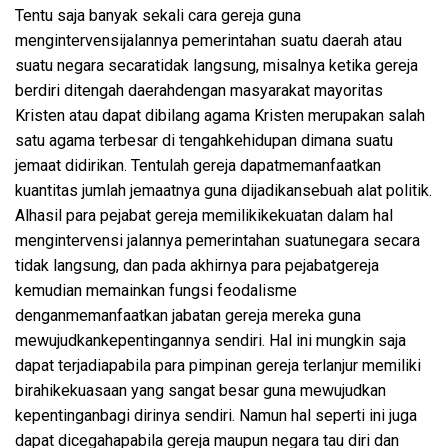
Tentu
saja
banyak
sekali
cara
gereja
guna
mengintervensi
jalannya
pemerintahan
suatu
daerah
atau
suatu
negara
secara
tidak
langsung
,
misalnya
ketika
gereja
berdiri
ditengah
daerah
dengan
masyarakat
mayoritas
Kristen
atau
dapat
dibilang
agama Kristen
merupakan
salah
satu
agama
terbesar
di
tengah
kehidupan
dimana
suatu
jemaat
didirikan
.
Tentulah
gereja
dapat
memanfaatkan
kua
n
titas
jumlah
jemaatnya
guna
dijadikan
sebuah
alat
politik
.
Alhasil
para
pejabat
gereja
memiliki
kekuatan
dalam
hal
mengintervensi
jalannya
pemerintahan
suatu
negara
secara
tidak
langsung
, dan pada
akhirnya
para
pejabat
gereja
kemudian
memainkan
fungsi
feoda
l
isme
dengan
memanfaatkan
jabatan
gereja
mereka
guna
mewujudkan
kepentinga
nnya
sendiri
.
Hal
ini
mungkin
saja
dapat
terjadi
apabila
para
pimpinan
gereja
terlanjur
memiliki
birahi
kekuasaan
yang
sangat
besar
guna
mewujudkan
kepentingan
bagi
dirinya
sendiri
.
Namun
hal
seperti
ini
juga
dapat
dicega
h
apabila
gereja
maupun
negara tau
diri
dan