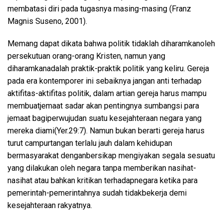
membatasi
diri
pada
tugasnya
masing-masing
(Franz
Magnis
Suseno
, 2001).
Memang
dapat
dikata
bahwa
politik
tidaklah
diharamkan
oleh
persekutuan
orang-orang Kristen,
namun
yang
diharamkan
adalah
praktik-praktik
politik
yang
keliru
.
Gereja
pada era
kontemporer
ini
sebaiknya
jangan
anti
terhadap
aktifitas-aktifitas
politik
,
dalam
artian
gereja
harus
mampu
membuat
jemaat
sadar
akan
pentingnya
sumbangsi
para
jemaat
bagi
perwujudan
suatu
kesejahteraan
negara
yang
mereka
diami
(Yer.29:7).
Namun
bukan
berarti
gereja
harus
turut
campur
tangan
terlalu
jauh
dalam
kehidupan
bermasyarakat
dengan
bersik
ap
mengiyakan
segala
sesuatu
yang
dilakukan
oleh negara
tanpa
memberikan
nasihat-
nasihat
atau
bahkan
kritikan
terhadap
negara
ketika
para
pemerintah-pemerintahnya
sud
a
h
tidak
bekerj
a
demi
kesejahteraan
rakyatnya
.