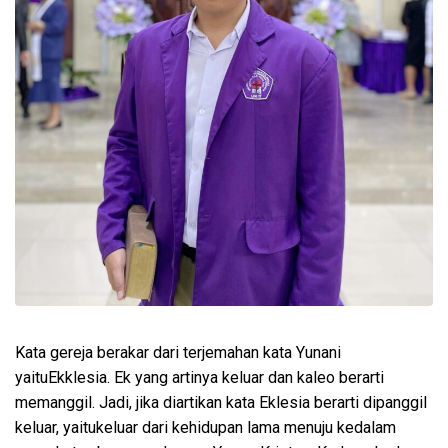
Kata
gereja
berakar
dari
terjemahan
kata Yunani
ya
itu
E
kklesia
.
Ek
yang
artinya
keluar
dan
kaleo
berarti
memanggil
.
Jadi
,
jika
diartikan
kata
Eklesia
berarti
dipanggil
keluar
,
yaitu
keluar
dari
kehidupan
lama
menuju
kedalam