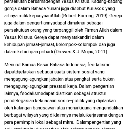
pe
r
sekutan
bersama
dengan
Yesus
Kristus
.
Kadang-kadang
gereja
dalam
Bahasa Yunani juga
disebut
Kuriakos
yang
artinya
milik
kepunyaan
Allah
(Robert
Borrong
, 2019).
Gereja
juga
dalam
pengertiannya
dapat
dimaknai
sebagai
persekutuan
orang yang
terpanggil
oleh
Firman
Allah
dalam
Yesus
Kristus
.
Gereja
dapat
menyatakan
diri
dalam
kehidupan
jemaat-jemaat
,
kelompok-kelompok
dan juga
dalam
kehidupan
pribadi
(Drewes & J.
Mojau
, 2011).
Menurut
Kamus
Besar
Bahasa Ind
o
nesia,
feodalisme
dapat
dijelaskan
sebagai
suatu
sistem
sosial
yang
mengagung-agungkan
jabatan
atau
pangkat
serta
bukan
mengagung-agungkan
prestasi
kerja
.
Dalam
pengertian
lain
nya
,
feodalisme
dapat
diartikan
sebagai
struktur
pendelegasian
kekuasaan
sosio
–
politik
yang
dijalankan
oleh
kalangan
bangsawan
atau
monarki
guna
mengendalikan
berbagai
wilayah
yang
diklaimnya
melalui
kerjasama
dengan
para
pemimpin
lokal
sebagai
mitra
.
Dalam
pengertian
yang