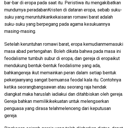
bar-bar di
eropa
pada
saat
itu
.
Peristiwa
itu
mengakibatkan
mundurnya
peradaban
Kristen di
dataran
eropa
,
sebab
suku-
suku
yang
meruntuhkan
kekaisaran
romawi
barat
adalah
suku-suku
yang
berpegang
pada agama
kesukuannya
masing-masing
.
Setelah
keruntuhan
romawi
barat
,
eropa
kemudian
memasuki
masa
abad
pertengahan
.
Boleh
dikata
bahwa
pada masa
ini
feodalisme
tumbuh
subur
di
eropa
, dan
gereja
di
eropa
ikut
mendukung
bentuk-bentuk
feodalisme
yang
ada
,
bahkan
gereja
ikut
memainkan
peran
dalam
setiap
bentuk
pekerjaan
yang
sangat
bernuansa
feodal
kala
itu
.
Contohnya
ketika
seorang
bangsawan
atau
seorang
raja
hendak
diangkat
maka
haruslah
ia
di
a
kui
dan
ditahbiskan
oleh
gereja
.
G
ereja
bahkan
memiliki
kekuatan
untuk
melengserkan
penguasa
yang
dirasa
telah
melenceng
dari
keputusan
gereja
.