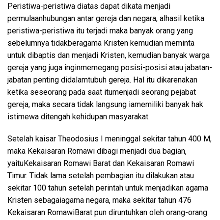
Peristiwa-peristiwa
diatas
dapat
dikata
menjadi
permulaan
hubungan
antar
gereja
dan negara,
alhasil
ketika
peristiwa-peristiwa
itu
terjadi
maka
banyak
orang
yang
sebelumnya
tidak
beragama
Kristen
kemudian
meminta
untuk
dibaptis
dan
menjadi
Kristen,
kemudian
banyak
warga
gereja
yang juga
ingin
memegang
posisi-posisi
atau
jabatan-
jabatan
penting
didalam
tubuh
gereja
. Hal
itu
dikarenakan
ketika
seseorang
pada
saat
itu
menjadi
seorang
pejabat
gereja
,
maka
secara
tidak
langsung
ia
memiliki
banyak
hak
istimewa
ditengah
kehidupan
masyarakat
.
Setelah
kaisar
Theodosius I
meninggal
sekitar
tahun
400 M,
maka
Kekaisaran
Romawi
dibagi
menjadi
dua
bagian
,
yaitu
Kekaisaran
Romawi
Barat dan
Kekaisaran
Romawi
Timur.
Tidak
lama
setelah
pembagian
itu
dilakukan
atau
sekitar
100
tahun
setelah
perintah
untuk
menjadikan
agama
Kristen
sebagai
agama negara,
maka
sekitar
tahun
476
Kekaisaran
Romawi
Barat pun
diruntuhkan
oleh orang-orang