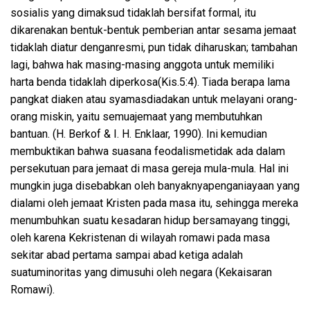
sosialis
yang
dimaksud
tidaklah
bersifat
formal,
itu
dikarenakan
bentuk-bentuk
pemberian
antar
sesama
jemaat
tidaklah
diatur
dengan
resmi
, pun
tidak
diharuskan
;
tambahan
lagi
,
bahwa
hak
masing-masing
anggota
untuk
memiliki
harta
benda
tidaklah
diperkosa
(Kis.5:4).
Tiada
berapa
lama
pangkat
diaken
atau
syamas
diadakan
untuk
melayani
orang-
orang miskin,
yaitu
semua
jemaat
yang
membutuhkan
bantuan
. (H.
Berkof
&
I. H.
Enklaar
, 1990).
Ini
kemudian
me
mbuktikan
bahwa
suasana
feodalisme
tidak
ada
dalam
persekutuan
para
jemaat
di masa
gereja
mula-mula
.
Hal
ini
mungkin
juga
disebabkan
oleh
banyaknya
penganiayaan
yang
dialami
oleh
jemaat
Kristen pada masa
itu
,
sehingga
mereka
menumbuhkan
suatu
kesadaran
hidup
bersama
yang
tinggi
,
oleh
karena
Kekristenan
di
wilayah
romawi
pada masa
sekitar
abad
pertama
sampai
abad
ketiga
adalah
suatu
minoritas
yang
dimusuhi
oleh negara (
Kekaisaran
Romawi
).