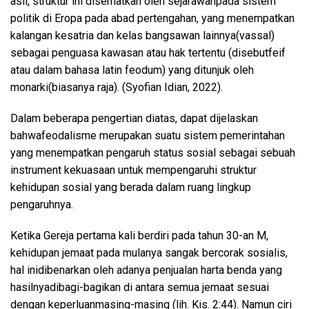
asli
,
struktur
ini
disematkan
oleh
sejarawan
pada
sistem
politik
di
Eropa
pada
abad
pertengahan
, yang
menempatkan
kalangan
kesatria
dan
kelas
bangsawan
lainnya
(vassal)
sebagai
penguasa
kawasan
atau
hak
tertentu
(
disebut
feif
atau
dalam
bahasa
lati
n
feodum
) yang
ditunjuk
oleh
monarki
(
biasanya
raja)
.
(
Syofian
Idian
, 2022).
Dalam
beberapa
pengertian
diatas
,
dapat
dijelaskan
bahwa
feodalisme
merupakan
suatu
sistem
pemerintahan
yang
menempatkan
pengaruh
status
sosial
sebagai
sebuah
instrument
kekuasaan
untuk
mempengaruhi
struktur
kehidupan
sosial
yang
berada
dalam
ruang
lingkup
pengaruhnya
.
Ketika
Gereja
pertama
kali
berdiri
pada
tahun
30-an M,
kehidupan
jemaat
pada
mulanya
sangak
bercorak
sosialis
,
hal
ini
dibenarkan
oleh
adanya
penjualan
harta
benda
yang
hasilnya
dibagi-bagikan
di
antara
semua
jemaat
sesuai
dengan
keperluan
masing-masing
(
lih
.
Kis
. 2:44).
Namun
ciri