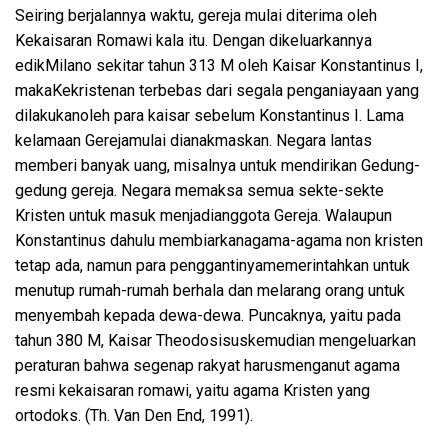
Seiring
berjalannya
waktu
,
gereja
mulai
diterima
oleh
Kekaisaran
Romawi
kala
itu
.
Dengan
dikeluarkannya
edik
Milano
sekitar
tahun
313 M oleh
Kaisar
Konstantinus
I,
maka
Kekristenan
terbebas
dari
segala
penganiayaan
yang
dilakukan
oleh para
kaisar
sebelum
Konstantinus
I. Lama
kelamaan
Gereja
mulai
dianakmaskan
. Negara
lantas
memberi
banyak
uang
,
misalnya
untuk
mendirikan
Gedung-
gedung
gereja
. Negara
memaksa
semua
sekte-sekte
Kristen
untuk
masuk
menjadi
anggota
Gereja
.
Walaupun
Konstantinus
dahulu
membiarkan
agama-agama non
kristen
tetap
ada
,
namun
para
penggantinya
memerintahkan
untuk
menutup
rumah-rumah
berhala
dan
melarang
orang
untuk
menyembah
kepada
dewa-dewa
.
Puncaknya
,
yaitu
pada
tahun
380 M,
Kaisar
Theodosisus
kemudian
mengeluarkan
peraturan
bahw
a
segenap
rakyat
harus
menganut
agama
resmi
kekaisaran
romawi
,
yaitu
agama Kristen yang
ortodoks
. (
Th. Van Den End, 1991).