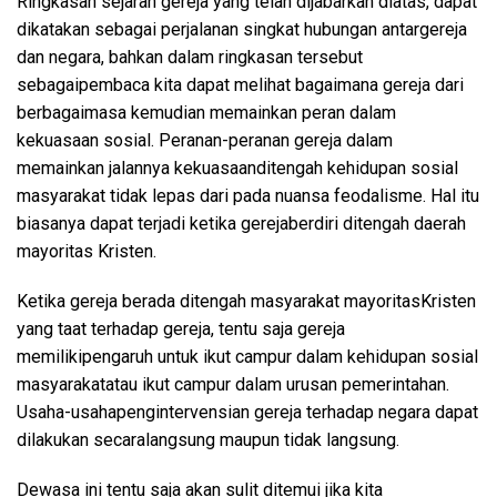
Ringkasan
sejarah
gereja
yang
telah
dijabarkan
diatas
,
dapat
dikatakan
sebagai
perjalanan
singkat
hubungan
antar
gereja
dan negara,
bahkan
dalam
ringkasan
tersebut
sebagai
pembaca
kita
dapat
melihat
bagaimana
gereja
dari
berbagai
masa
kemudian
memainkan
peran
dalam
kekuasaan
sosial
.
P
eranan-peranan
gereja
dalam
memainkan
jalannya
kekuasaan
ditengah
kehidupan
sosial
masyarakat
tidak
lepas
dari
pada
nuansa
feodalisme
. Hal
itu
biasanya
dapat
terjadi
ketika
gereja
berdiri
ditengah
daerah
mayoritas
Kristen.
Ketika
gereja
berada
ditengah
masyarakat
mayoritas
Kristen
yang
taat
terhadap
gereja
,
tentu
saja
gereja
memiliki
pengaruh
untuk
ikut
campur
dalam
kehidupan
sosial
masyarakat
atau
ikut
campur
dalam
urusan
pemerintahan
.
Usaha-
usaha
penginter
v
ensian
gereja
terhadap
negara
dapat
dilakukan
secara
langsung
maupun
tidak
langsung
.
Dewasa
ini
tentu
saja
akan
sulit
ditemui
jika
kita