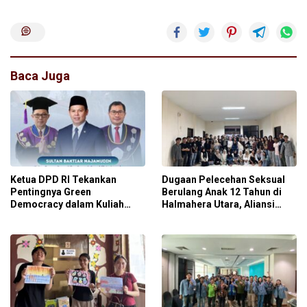
Baca Juga
Ketua DPD RI Tekankan
Dugaan Pelecehan Seksual
Pentingnya Green
Berulang Anak 12 Tahun di
Democracy dalam Kuliah
Halmahera Utara, Aliansi
Umum FISIP Unsrat
Paguyuban Maluku Utara
Desak Penegakan Hukum
Tegas