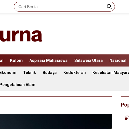
al
Kolom
Aspirasi Mahasiswa
Sulawesi Utara
Nasional
Ekonomi
Teknik
Budaya
Kedokteran
Kesehatan Masyar
 Pengetahuan Alam
Pop
#