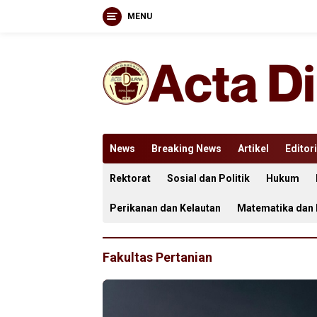
MENU
Langsung
ke
konten
News
Breaking News
Artikel
Editori
Rektorat
Sosial dan Politik
Hukum
Perikanan dan Kelautan
Matematika dan
Fakultas Pertanian