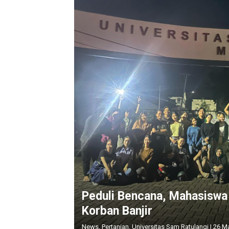
Peduli Bencana, Mahasiswa 
Korban Banjir
News
,
Pertanian
,
Universitas Sam Ratulangi
|
26 Ma