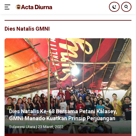
Langsung
ke
Dies Natalis GMNI
konten
Dies Natalis Ke-68 Bersama Petani Kalasey,
GMNI Manado Kuatkan Prinsip Perjuangan
Sulawesi Utara
|
23 Maret, 2022