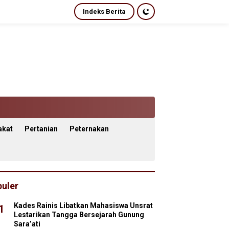
Indeks Berita
akat
Pertanian
Peternakan
uler
Kades Rainis Libatkan Mahasiswa Unsrat
1
Lestarikan Tangga Bersejarah Gunung
Sara’ati