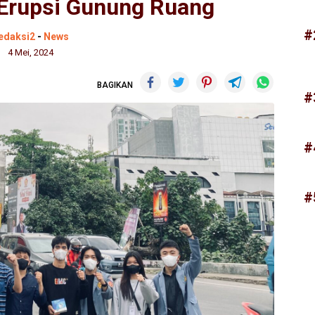
Erupsi Gunung Ruang
#
edaksi2
-
News
4 Mei, 2024
BAGIKAN
#
#
#