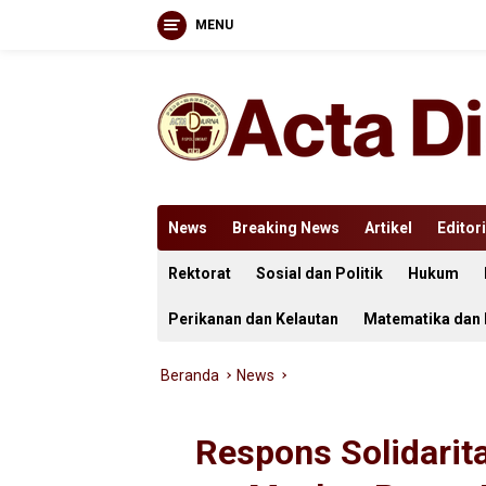
MENU
Langsung
ke
konten
News
Breaking News
Artikel
Editori
Rektorat
Sosial dan Politik
Hukum
Perikanan dan Kelautan
Matematika dan
Beranda
News
Respons Solidarit