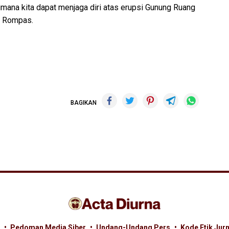
mana kita dapat menjaga diri atas erupsi Gunung Ruang
up Rompas.
BAGIKAN
Pedoman Media Siber
Undang-Undang Pers
Kode Etik Jurn