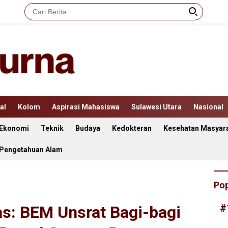
al
Kolom
Aspirasi Mahasiswa
Sulawesi Utara
Nasional
Ekonomi
Teknik
Budaya
Kedokteran
Kesehatan Masyar
 Pengetahuan Alam
Pop
#
as: BEM Unsrat Bagi-bagi