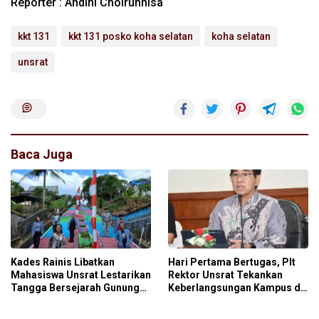
Reporter : Andini Choirunnisa
kkt 131
kkt 131 posko koha selatan
koha selatan
unsrat
Baca Juga
Kades Rainis Libatkan
Hari Pertama Bertugas, Plt
Mahasiswa Unsrat Lestarikan
Rektor Unsrat Tekankan
Tangga Bersejarah Gunung
Keberlangsungan Kampus di
Sara’ati
Masa Transisi