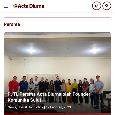
Langsung
ke
Persma
konten
PJTL Persma Acta Diurna oleh Founder
Komunika Sulut
News
,
Sosial Dan Politik
|
19 Februari, 2023