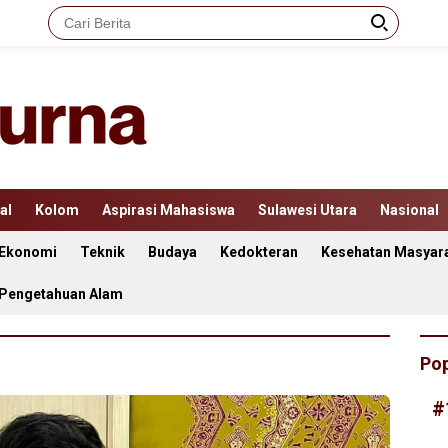
al
Kolom
Aspirasi Mahasiswa
Sulawesi Utara
Nasional
Ekonomi
Teknik
Budaya
Kedokteran
Kesehatan Masyar
 Pengetahuan Alam
Pop
#