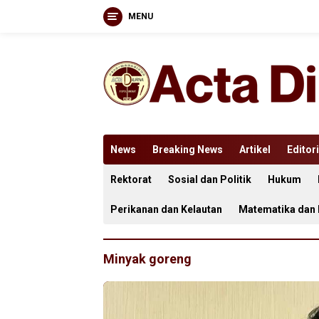
MENU
Langsung
ke
konten
News
Breaking News
Artikel
Editori
Rektorat
Sosial dan Politik
Hukum
Perikanan dan Kelautan
Matematika dan
Minyak goreng