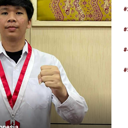
#
#
#
#
onesia