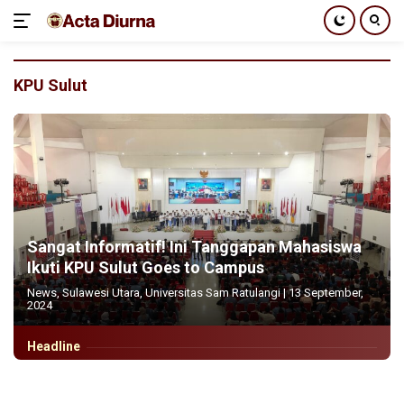
Langsung
ke
KPU Sulut
konten
Sangat Informatif! Ini Tanggapan Mahasiswa
Ikuti KPU Sulut Goes to Campus
News
,
Sulawesi Utara
,
Universitas Sam Ratulangi
|
13 September,
2024
Headline