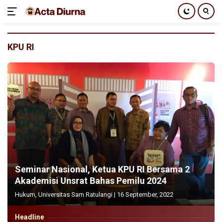
Langsung
ke
KPU RI
konten
Seminar Nasional, Ketua KPU RI Bersama 2
Akademisi Unsrat Bahas Pemilu 2024
Hukum
,
Universitas Sam Ratulangi
|
16 September, 2022
Headline