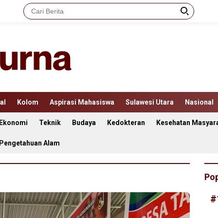
al
Kolom
Aspirasi Mahasiswa
Sulawesi Utara
Nasional
Ekonomi
Teknik
Budaya
Kedokteran
Kesehatan Masyar
 Pengetahuan Alam
Pop
#