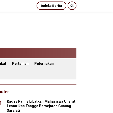
Indeks Berita
akat
Pertanian
Peternakan
uler
Kades Rainis Libatkan Mahasiswa Unsrat
1
Lestarikan Tangga Bersejarah Gunung
Sara’ati