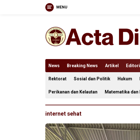
MENU
Langsung
ke
konten
News
Breaking News
Artikel
Editori
Rektorat
Sosial dan Politik
Hukum
Perikanan dan Kelautan
Matematika dan
internet sehat